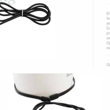
El
fe
ad
Es
pr
se
Op
el
Ga