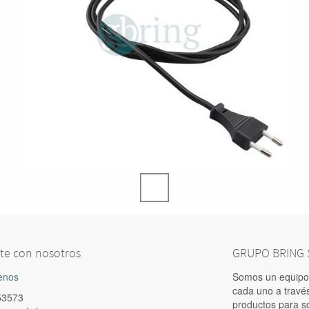
te con nosotros
GRUPO BRING S
enos
Somos un equipo 
cada uno a travé
53573
productos para s