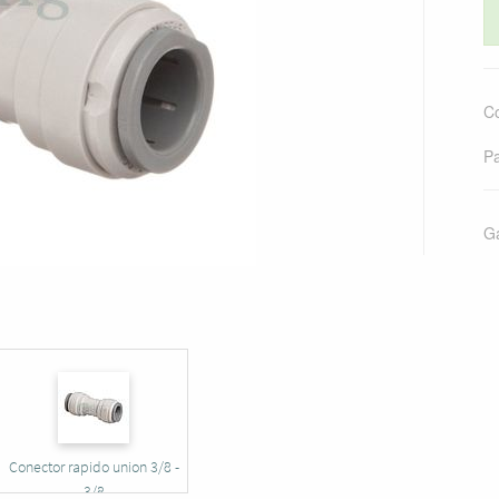
Co
Pa
Ga
Conector rapido union 3/8 -
3/8