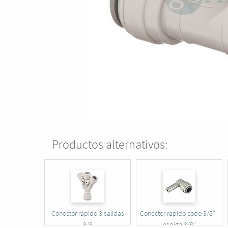
Productos alternativos:
Conector rapido 3 salidas
Conector rapido codo 3/8" -
3/8
espiga 3/8"